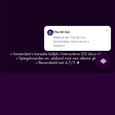
×
The All Out
Welkom bij The All Out
Amsterdam. Hoe kan ik u
helpen?
Amsterdam's karaoke ballpit
Interactieve LED disco-vloer
Spiegelwanden en -plafond voor een ultieme glow
Beoordeeld met 4,7/5 ★
HOME
/
ACTIVITIES
/
BALLAOKE
KARAOKE ZOALS JE HET