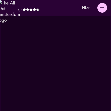
NL
4,7