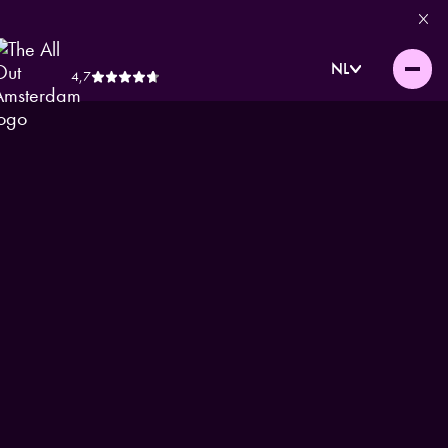
NL
4,7