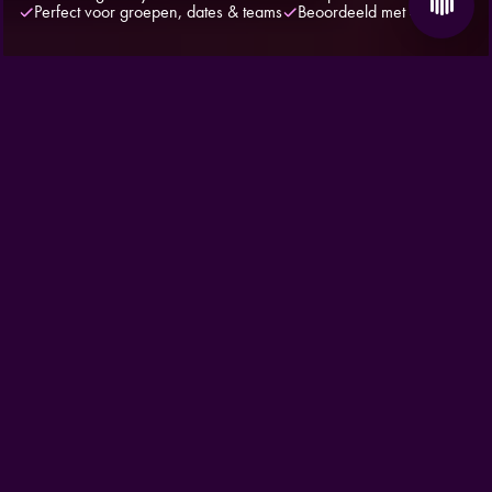
Perfect voor groepen, dates & teams
Beoordeeld met 4,7/5 ★
HOME
/
ACTIVITIES
/
CLAY SHOT
VIRTUEEL
KLEIDUIFSCHIETEN: WAAR
COMPETITIE EN FUN
SAMENKOMEN
Op zoek naar een origineel groepsuitje in Amsterdam?
Virtueel kleiduifschieten bij The All Out is snel, competitief en
verrassend verslavend. Je schiet op virtuele kleiduiven met