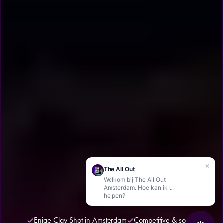
×
The All Out
Welkom bij The All Out
Amsterdam. Hoe kan ik u
helpen?
Enige Clay Shot in Amsterdam
Competitive & social