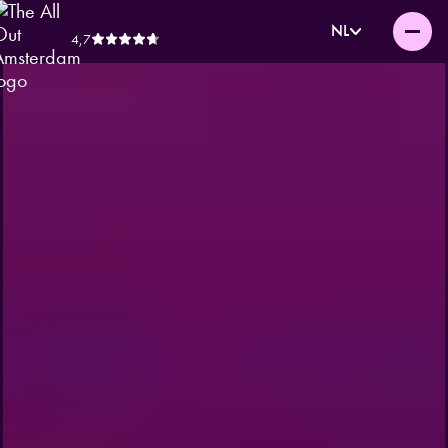
NL
4,7