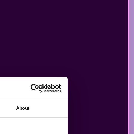
EN
About