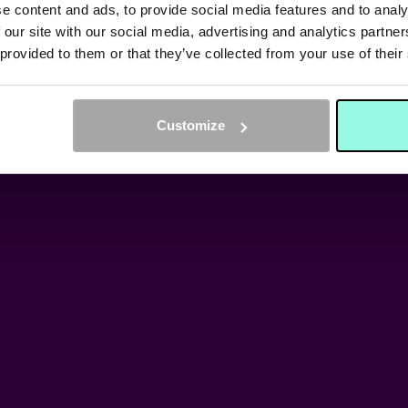
ARAOKE & GO
e content and ads, to provide social media features and to analy
 our site with our social media, advertising and analytics partn
 provided to them or that they’ve collected from your use of their
VIBES
UW ARRANGEMENT EN MAAK JE KLAAR 
Customize
D VOL GAMES, KARAOKE, DRINKS EN 
BOEK NU