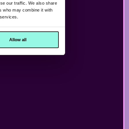
OD
se our traffic. We also share
ers who may combine it with
 services.
VOOR EEN
Allow all
BITES